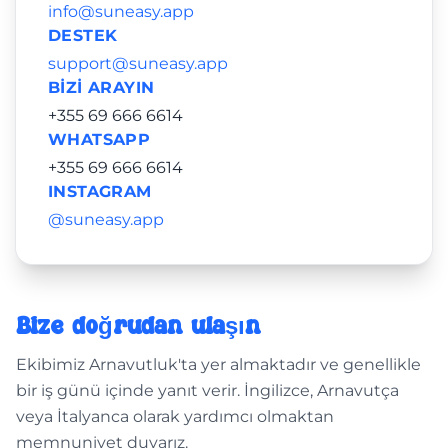
info@suneasy.app
DESTEK
support@suneasy.app
BIZI ARAYIN
+355 69 666 6614
WHATSAPP
+355 69 666 6614
INSTAGRAM
@suneasy.app
Bize doğrudan ulaşın
Ekibimiz Arnavutluk'ta yer almaktadır ve genellikle
bir iş günü içinde yanıt verir. İngilizce, Arnavutça
veya İtalyanca olarak yardımcı olmaktan
memnuniyet duyarız.