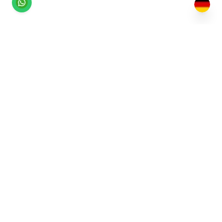
Die einfachste Art, Sonnenliegen zu buchen und
Strandgeschäfte zu verwalten. Eine Plattform für
Strandbesucher und Strandunternehmen
gleichermaßen.
info@square.al
+355696666614
PRODUKT