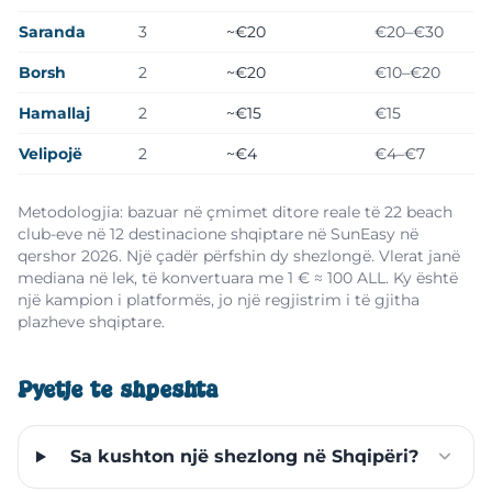
Saranda
3
~€20
€20–€30
Borsh
2
~€20
€10–€20
Hamallaj
2
~€15
€15
Velipojë
2
~€4
€4–€7
Metodologjia: bazuar në çmimet ditore reale të 22 beach
club-eve në 12 destinacione shqiptare në SunEasy në
qershor 2026. Një çadër përfshin dy shezlongë. Vlerat janë
mediana në lek, të konvertuara me 1 € ≈ 100 ALL. Ky është
një kampion i platformës, jo një regjistrim i të gjitha
plazheve shqiptare.
Pyetje të shpeshta
Sa kushton një shezlong në Shqipëri?