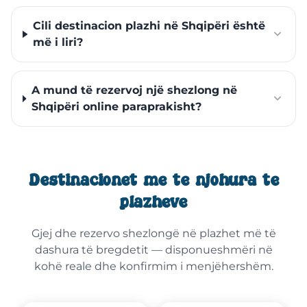
Cili destinacion plazhi në Shqipëri është
më i liri?
A mund të rezervoj një shezlong në
Shqipëri online paraprakisht?
Destinacionet më të njohura të
plazheve
Gjej dhe rezervo shezlongë në plazhet më të
dashura të bregdetit — disponueshmëri në
kohë reale dhe konfirmim i menjëhershëm.