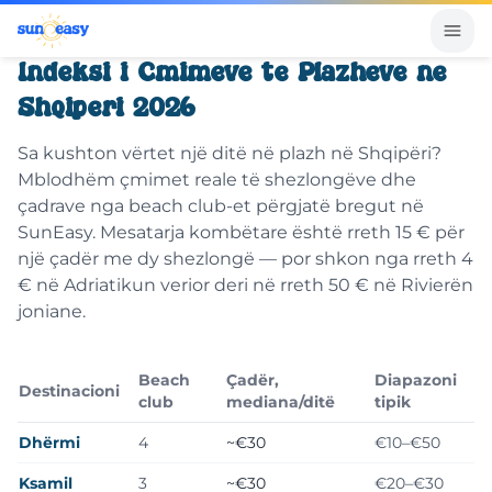
Indeksi i Çmimeve të Plazheve në
Shqipëri 2026
Sa kushton vërtet një ditë në plazh në Shqipëri?
Mblodhëm çmimet reale të shezlongëve dhe
çadrave nga beach club-et përgjatë bregut në
SunEasy. Mesatarja kombëtare është rreth 15 € për
një çadër me dy shezlongë — por shkon nga rreth 4
€ në Adriatikun verior deri në rreth 50 € në Rivierën
joniane.
Beach
Çadër,
Diapazoni
Destinacioni
club
mediana/ditë
tipik
Dhërmi
4
~€30
€10–€50
Ksamil
3
~€30
€20–€30