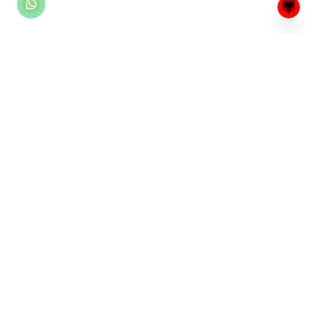
Mënyra më e lehtë për të rezervuar shezlongë dhe për
të menaxhuar bizneset e plazhit. Një platformë për
pushuesit dhe bizneset e plazhit.
info@square.al
+355696666614
PRODUKTI