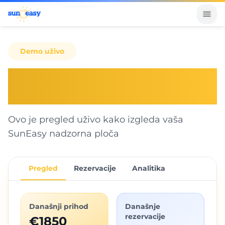
Demo uživo
SunEasy Business nadzorna
ploča
Ovo je pregled uživo kako izgleda vaša
SunEasy nadzorna ploča
Pregled
Rezervacije
Analitika
Današnji prihod
Današnje
rezervacije
€1850