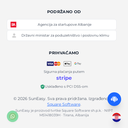
PODRŽANO OD
Agencija za startupove Albanije
Državni ministar za poduzetništvo i poslovnu klimu
PRIHVAĆAMO
Sigurna plaćanja putem
stripe
Usklađeno s PCI DSS-om
© 2026 SunEasy. Sva prava pridržana. Izgrađeno od
Square Software
.
SunEasy je proizvod tvrtke Square Software sh.p.k. · NIPT
M51418039H · Tirana, Albanija