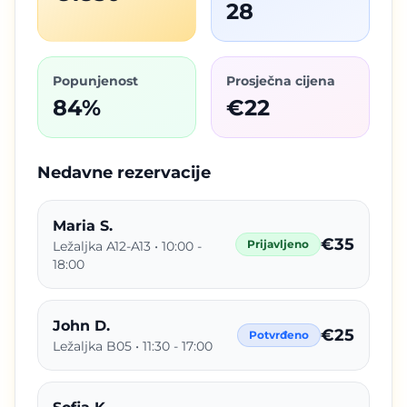
28
Popunjenost
Prosječna cijena
84%
€22
Nedavne rezervacije
Maria S.
€35
Prijavljeno
Ležaljka A12-A13 • 10:00 -
18:00
John D.
€25
Potvrđeno
Ležaljka B05 • 11:30 - 17:00