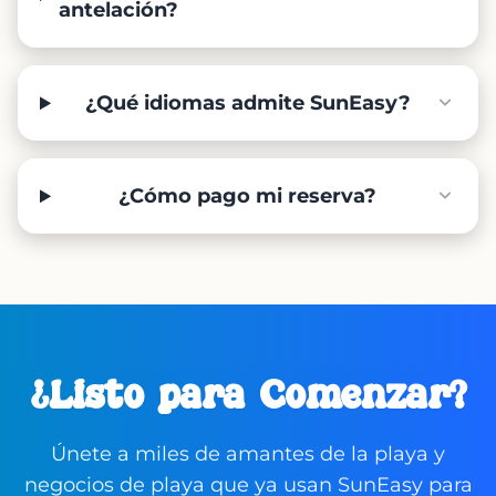
antelación?
¿Qué idiomas admite SunEasy?
¿Cómo pago mi reserva?
¿Listo para Comenzar?
Únete a miles de amantes de la playa y
negocios de playa que ya usan SunEasy para