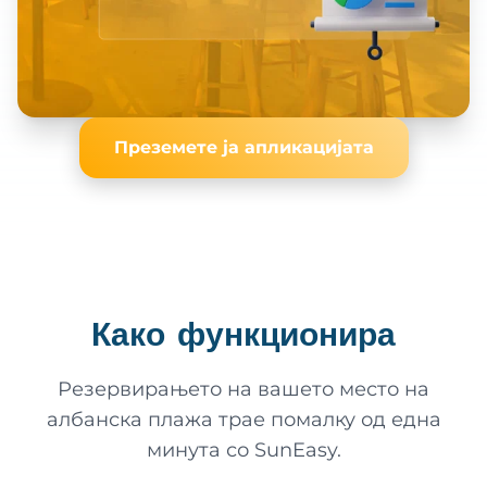
Преземете ја апликацијата
Како функционира
Резервирањето на вашето место на
албанска плажа трае помалку од една
минута со SunEasy.