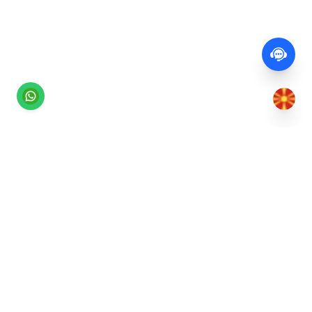
Најлесниот начин за резервација на лежалки и
управување со плажни бизниси. Една платформа
за посетители на плажа и плажни бизниси.
info@square.al