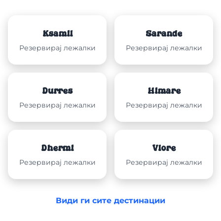
Ksamil
Sarandë
Резервирај лежалки
Резервирај лежалки
Durrës
Himarë
Резервирај лежалки
Резервирај лежалки
Dhërmi
Vlorë
Резервирај лежалки
Резервирај лежалки
Види ги сите дестинации