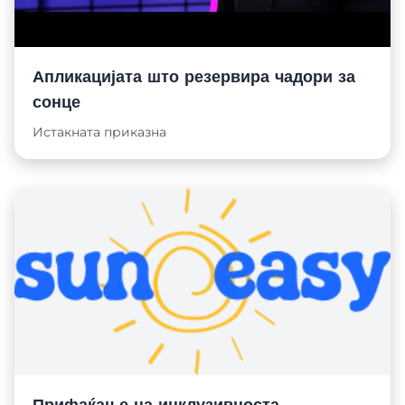
Апликацијата што резервира чадори за
сонце
Истакната приказна