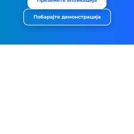
Преземете апликација
Побарајте демонстрација