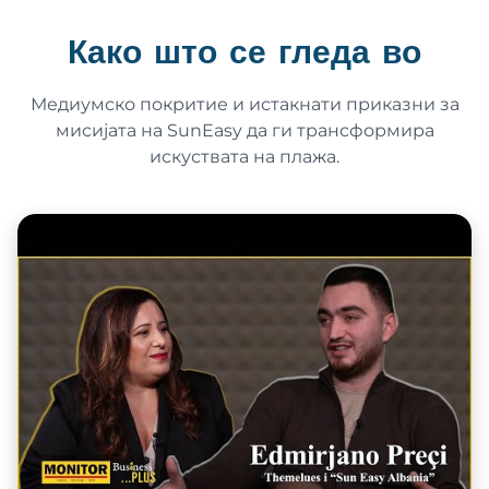
Како што се гледа во
Медиумско покритие и истакнати приказни за
мисијата на SunEasy да ги трансформира
искуствата на плажа.