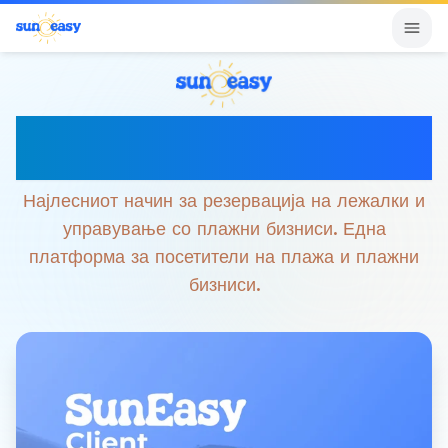
Вашето паметно искуство на
плажа
Најлесниот начин за резервација на лежалки и
управување со плажни бизниси. Една
платформа за посетители на плажа и плажни
бизниси.