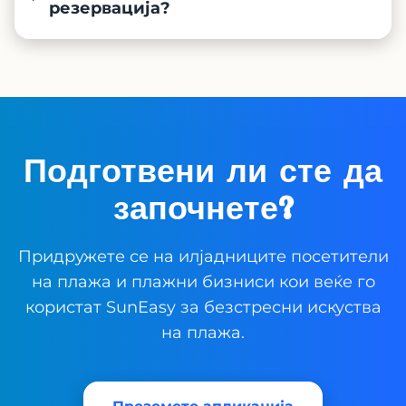
резервација?
Подготвени ли сте да
започнете?
Придружете се на илјадниците посетители
на плажа и плажни бизниси кои веќе го
користат SunEasy за безстресни искуства
на плажа.