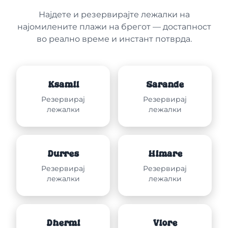
Најдете и резервирајте лежалки на
најомилените плажи на брегот — достапност
во реално време и инстант потврда.
Ksamil
Sarandë
Резервирај
Резервирај
лежалки
лежалки
Durrës
Himarë
Резервирај
Резервирај
лежалки
лежалки
Dhërmi
Vlorë