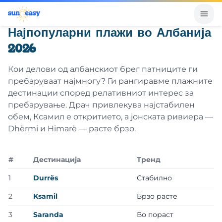
Најпопуларни плажи во Албанија
2026
Кои делови од албанскиот брег патниците ги
пребаруваат најмногу? Ги рангиравме плажните
дестинации според релативниот интерес за
пребарување. Драч привлекува најстабилен
обем, Ксамил е откритието, а јонската ривиера —
Dhërmi и Himarë — расте брзо.
#
Дестинација
Тренд
1
Durrës
Стабилно
2
Ksamil
Брзо расте
3
Saranda
Во пораст